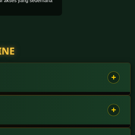
lur akses yang sederhana
INE
obile yang nyaman untuk pengguna Indonesia.
gga tidak perlu banyak langkah untuk mulai menjelajah.