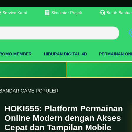
Service Kami
Simulator Projek
Butuh Bantu
ROMO MEMBER
HIBURAN DIGITAL 4D
PERMAINAN ON
BANDAR GAME POPULER
HOKI555: Platform Permainan
Online Modern dengan Akses
Cepat dan Tampilan Mobile