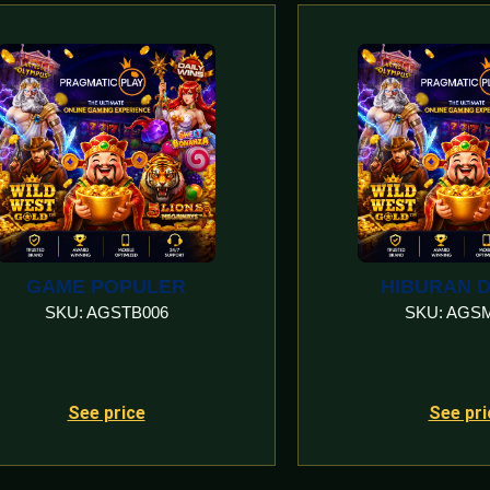
GAME POPULER
HIBURAN D
SKU: AGSTB006
SKU: AGS
See price
See pri