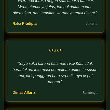
"HOKI555 terasa ringan saat dibuka dari HP.
Menu utamanya jelas, tombol daftar mudah
ditemukan, dan tampilan warnanya enak dilihat."
Raka Pradipta
Jakarta
*****
"Saya suka karena halaman HOKI555 tidak
berantakan. Informasi permainan online tersusun
rapi, jadi pengguna baru seperti saya cepat
paham."
Dimas Alfarizi
Surabaya