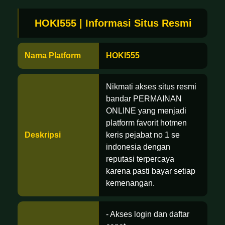
HOKI555 | Informasi Situs Resmi
Nama Platform
HOKI555
Nikmati akses situs resmi
bandar PERMAINAN
ONLINE yang menjadi
platform favorit hotmen
Deskripsi
keris pejabat no 1 se
indonesia dengan
reputasi terpercaya
karena pasti bayar setiap
kemenangan.
- Akses login dan daftar