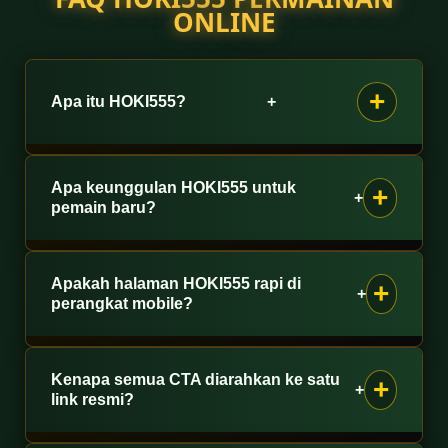
ONLINE
Apa itu HOKI555?
+
HOKI555 adalah platform permainan online
Apa keunggulan HOKI555 untuk
+
yang mengutamakan akses cepat, tampilan
pemain baru?
sederhana, dan pengalaman mobile yang
nyaman untuk pengguna Indonesia.
Pengguna baru bisa menemukan tombol
Apakah halaman HOKI555 rapi di
+
login, daftar, informasi fitur, dan menu
perangkat mobile?
permainan dengan alur yang jelas sehingga
tidak perlu banyak langkah untuk mulai
Ya. Layout dibuat lebih lentur agar banner
Kenapa semua CTA diarahkan ke satu
+
menjelajah.
tidak terpotong, kartu informasi tetap terbaca,
link resmi?
dan tombol footer tidak menutup konten