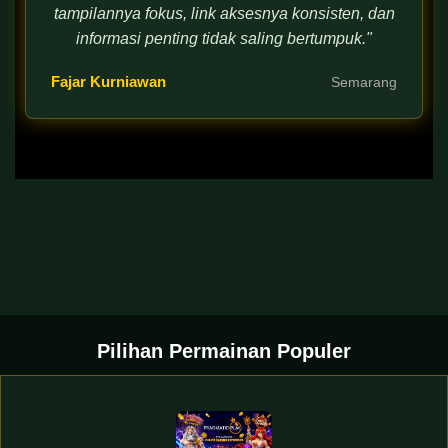
tampilannya fokus, link aksesnya konsisten, dan
informasi penting tidak saling bertumpuk."
Fajar Kurniawan
Semarang
Pilihan Permainan Populer