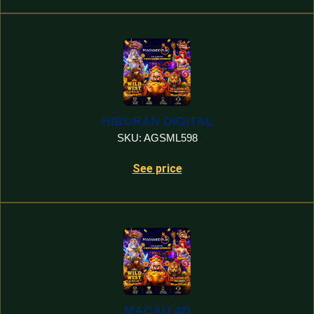
HIBURAN DIGITAL
SKU: AGSML598
See price
MACAU 4D