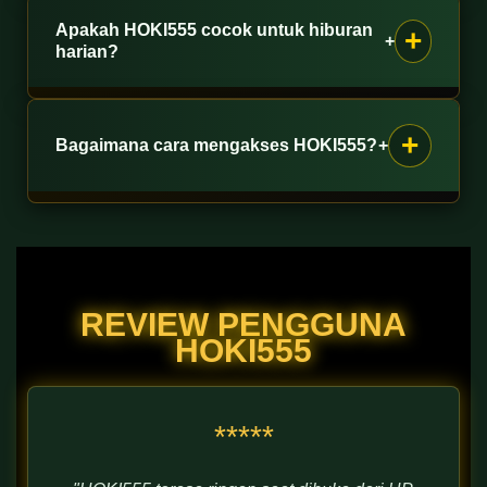
utama.
Agar pengguna tidak bingung memilih jalur
Apakah HOKI555 cocok untuk hiburan
+
akses. Semua tombol penting diarahkan ke
harian?
halaman resmi HOKI555 untuk login, daftar,
dan melanjutkan aktivitas.
Cocok untuk pengguna yang mencari
Bagaimana cara mengakses HOKI555?
+
halaman permainan online ringan, mudah
dibaca, dan tidak rumit saat dibuka di sela
aktivitas harian.
Klik tombol login, daftar, atau akses sekarang
pada halaman ini. Seluruh CTA sudah
diarahkan ke link resmi yang sama.
REVIEW PENGGUNA
HOKI555
*****