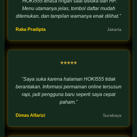
"HOKI555 terasa ringan saat dibuka dari HP.
Menu utamanya jelas, tombol daftar mudah
ditemukan, dan tampilan warnanya enak dilihat."
Raka Pradipta
Jakarta
*****
"Saya suka karena halaman HOKI555 tidak
berantakan. Informasi permainan online tersusun
rapi, jadi pengguna baru seperti saya cepat
paham."
Dimas Alfarizi
Surabaya