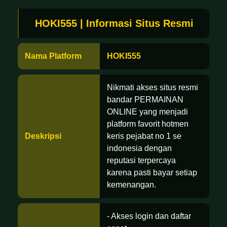
HOKI555 | Informasi Situs Resmi
Nama Platform
HOKI555
Nikmati akses situs resmi
bandar PERMAINAN
ONLINE yang menjadi
platform favorit hotmen
Deskripsi
keris pejabat no 1 se
indonesia dengan
reputasi terpercaya
karena pasti bayar setiap
kemenangan.
- Akses login dan daftar