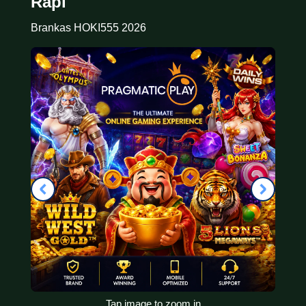
Rapi
Brankas HOKI555 2026
Tap image to zoom in