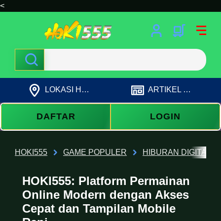
<
Search
LOKASI HOKI555
ARTIKEL HOKI555
DAFTAR
LOGIN
HOKI555
GAME POPULER
HIBURAN DIGITAL
HOKI555: Platform Permainan
Online Modern dengan Akses
Cepat dan Tampilan Mobile