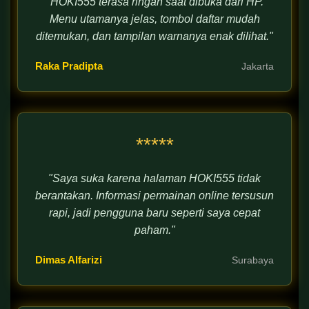
"HOKI555 terasa ringan saat dibuka dari HP.
Menu utamanya jelas, tombol daftar mudah
ditemukan, dan tampilan warnanya enak dilihat."
Raka Pradipta
Jakarta
*****
"Saya suka karena halaman HOKI555 tidak
berantakan. Informasi permainan online tersusun
rapi, jadi pengguna baru seperti saya cepat
paham."
Dimas Alfarizi
Surabaya