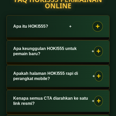
ONLINE
Apa itu HOKI555?
+
HOKI555 adalah platform permainan online
Apa keunggulan HOKI555 untuk
+
yang mengutamakan akses cepat, tampilan
pemain baru?
sederhana, dan pengalaman mobile yang
nyaman untuk pengguna Indonesia.
Pengguna baru bisa menemukan tombol
Apakah halaman HOKI555 rapi di
+
login, daftar, informasi fitur, dan menu
perangkat mobile?
permainan dengan alur yang jelas sehingga
tidak perlu banyak langkah untuk mulai
Ya. Layout dibuat lebih lentur agar banner
Kenapa semua CTA diarahkan ke satu
+
menjelajah.
tidak terpotong, kartu informasi tetap terbaca,
link resmi?
dan tombol footer tidak menutup konten