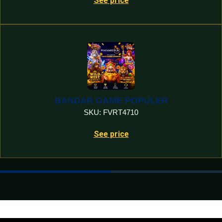
See price
BANDAR GAME POPULER
SKU: FVRT4710
See price