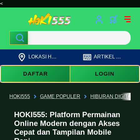
<
Search
LOKASI HOKI555
ARTIKEL HOKI555
DAFTAR
LOGIN
HOKI555
GAME POPULER
HIBURAN DIGITAL
HOKI555: Platform Permainan
Online Modern dengan Akses
Cepat dan Tampilan Mobile