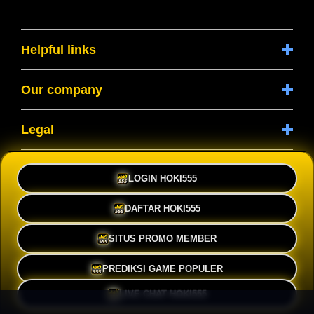
Helpful links
Our company
Legal
Company Information
LOGIN HOKI555
DAFTAR HOKI555
SITUS PROMO MEMBER
PREDIKSI GAME POPULER
Â© 2026 HOKI555 / DATOK STRF
LIVE CHAT HOKI555