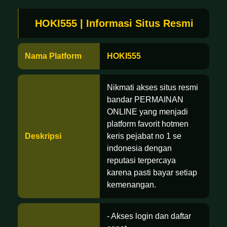
HOKI555 | Informasi Situs Resmi
Nama Platform
HOKI555
Nikmati akses situs resmi
bandar PERMAINAN
ONLINE yang menjadi
platform favorit hotmen
Deskripsi
keris pejabat no 1 se
indonesia dengan
reputasi terpercaya
karena pasti bayar setiap
kemenangan.
- Akses login dan daftar