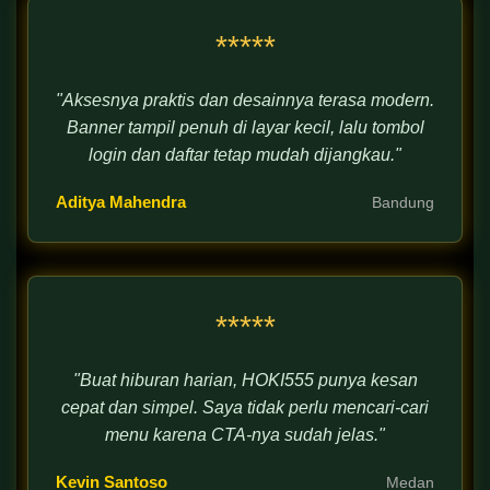
*****
"Aksesnya praktis dan desainnya terasa modern.
Banner tampil penuh di layar kecil, lalu tombol
login dan daftar tetap mudah dijangkau."
Aditya Mahendra
Bandung
*****
"Buat hiburan harian, HOKI555 punya kesan
cepat dan simpel. Saya tidak perlu mencari-cari
menu karena CTA-nya sudah jelas."
Kevin Santoso
Medan