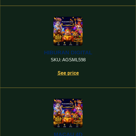
HIBURAN DIGITAL
SKU: AGSML598
See price
MACAU 4D