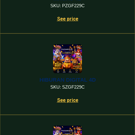
SKU: PZGF229C
See price
HIBURAN DIGITAL 4D
SKU: SZGF229C
See price