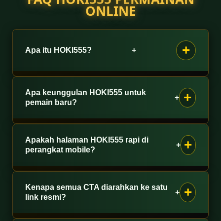
ONLINE
Apa itu HOKI555?
+
HOKI555 adalah platform permainan online
Apa keunggulan HOKI555 untuk
+
yang mengutamakan akses cepat, tampilan
pemain baru?
sederhana, dan pengalaman mobile yang
nyaman untuk pengguna Indonesia.
Pengguna baru bisa menemukan tombol
Apakah halaman HOKI555 rapi di
+
login, daftar, informasi fitur, dan menu
perangkat mobile?
permainan dengan alur yang jelas sehingga
tidak perlu banyak langkah untuk mulai
Ya. Layout dibuat lebih lentur agar banner
Kenapa semua CTA diarahkan ke satu
+
menjelajah.
tidak terpotong, kartu informasi tetap terbaca,
link resmi?
dan tombol footer tidak menutup konten