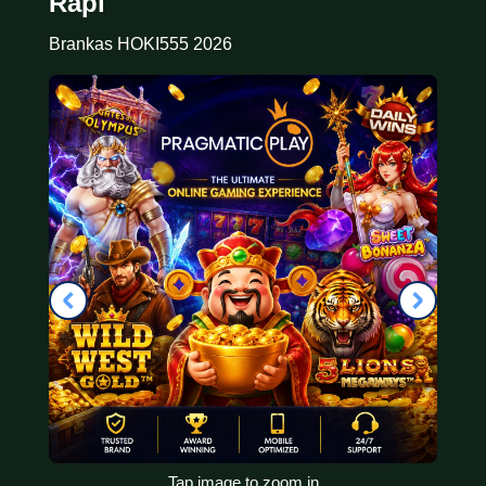
Rapi
Brankas HOKI555 2026
Tap image to zoom in