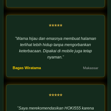
*****
"Warna hijau dan emasnya membuat halaman
terlihat lebih hidup tanpa mengorbankan
keterbacaan. Dipakai di mobile juga tetap
nyaman."
Bagas Wiratama
Makassar
*****
"Saya merekomendasikan HOKI555 karena