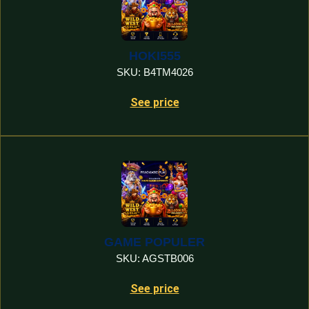
HOKI555
SKU: B4TM4026
See price
GAME POPULER
SKU: AGSTB006
See price