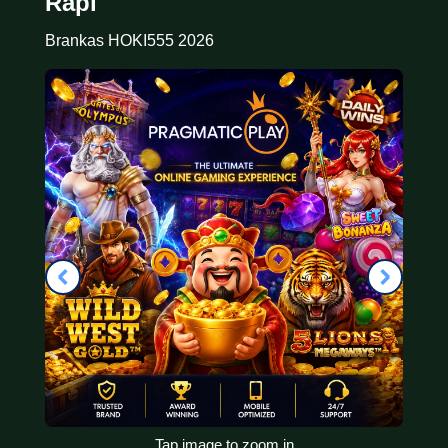
Rapi
Brankas HOKI555 2026
Tap image to zoom in