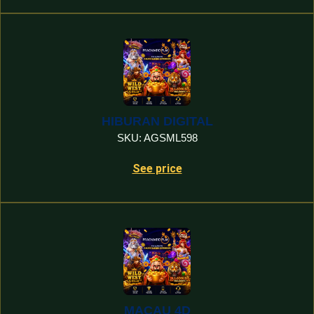
HIBURAN DIGITAL
SKU: AGSML598
See price
MACAU 4D