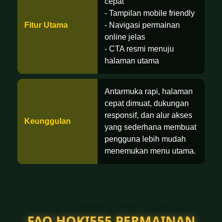
cepat
- Tampilan mobile friendly
Fitur Utama
- Navigasi permainan
online jelas
- CTA resmi menuju
halaman utama
Antarmuka rapi, halaman
cepat dimuat, dukungan
responsif, dan alur akses
Keunggulan
yang sederhana membuat
pengguna lebih mudah
menemukan menu utama.
FAQ HOKI555 PERMAINAN