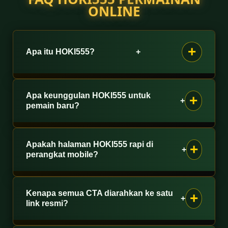
ONLINE
Apa itu HOKI555?
+
HOKI555 adalah platform permainan online
Apa keunggulan HOKI555 untuk
+
yang mengutamakan akses cepat, tampilan
pemain baru?
sederhana, dan pengalaman mobile yang
nyaman untuk pengguna Indonesia.
Pengguna baru bisa menemukan tombol
Apakah halaman HOKI555 rapi di
+
login, daftar, informasi fitur, dan menu
perangkat mobile?
permainan dengan alur yang jelas sehingga
tidak perlu banyak langkah untuk mulai
Ya. Layout dibuat lebih lentur agar banner
Kenapa semua CTA diarahkan ke satu
+
menjelajah.
tidak terpotong, kartu informasi tetap terbaca,
link resmi?
dan tombol footer tidak menutup konten