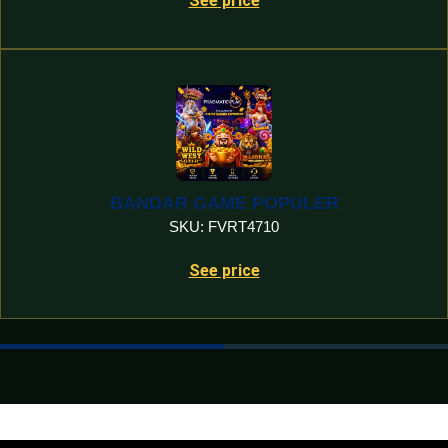
See price
BANDAR GAME POPULER
SKU: FVRT4710
See price