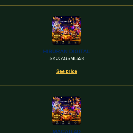
HIBURAN DIGITAL
SKU: AGSML598
See price
MACAU 4D