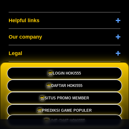
Helpful links
Our company
Legal
Company Information
LOGIN HOKI555
DAFTAR HOKI555
SITUS PROMO MEMBER
PREDIKSI GAME POPULER
Â© 2026 HOKI555 / DATOK STRF
LIVE CHAT HOKI555