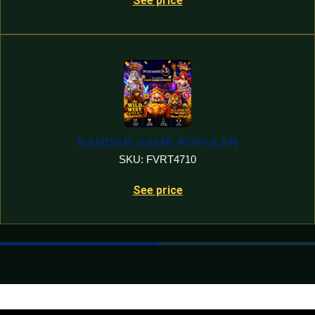
See price
BANDAR GAME POPULER
SKU: FVRT4710
See price