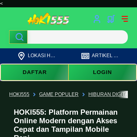
<
Search
LOKASI HOKI555
ARTIKEL HOKI555
DAFTAR
LOGIN
HOKI555
GAME POPULER
HIBURAN DIGITAL
HOKI555: Platform Permainan
Online Modern dengan Akses
Cepat dan Tampilan Mobile