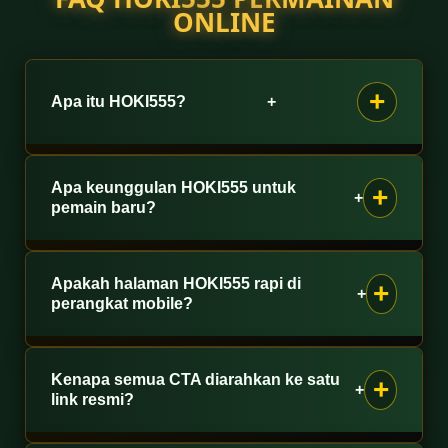
ONLINE
Apa itu HOKI555?
+
HOKI555 adalah platform permainan online
Apa keunggulan HOKI555 untuk
+
yang mengutamakan akses cepat, tampilan
pemain baru?
sederhana, dan pengalaman mobile yang
nyaman untuk pengguna Indonesia.
Pengguna baru bisa menemukan tombol
Apakah halaman HOKI555 rapi di
+
login, daftar, informasi fitur, dan menu
perangkat mobile?
permainan dengan alur yang jelas sehingga
tidak perlu banyak langkah untuk mulai
Ya. Layout dibuat lebih lentur agar banner
Kenapa semua CTA diarahkan ke satu
+
menjelajah.
tidak terpotong, kartu informasi tetap terbaca,
link resmi?
dan tombol footer tidak menutup konten