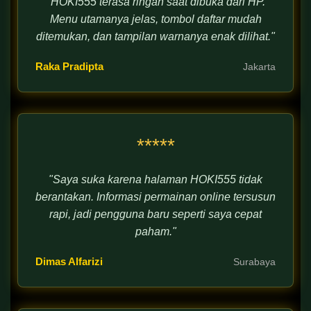
"HOKI555 terasa ringan saat dibuka dari HP.
Menu utamanya jelas, tombol daftar mudah
ditemukan, dan tampilan warnanya enak dilihat."
Raka Pradipta
Jakarta
*****
"Saya suka karena halaman HOKI555 tidak
berantakan. Informasi permainan online tersusun
rapi, jadi pengguna baru seperti saya cepat
paham."
Dimas Alfarizi
Surabaya