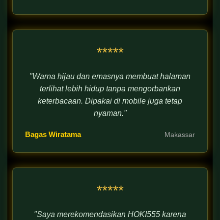
*****
"Warna hijau dan emasnya membuat halaman
terlihat lebih hidup tanpa mengorbankan
keterbacaan. Dipakai di mobile juga tetap
nyaman."
Bagas Wiratama
Makassar
*****
"Saya merekomendasikan HOKI555 karena