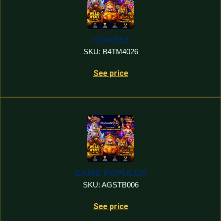
HOKI555
SKU: B4TM4026
See price
GAME POPULER
SKU: AGSTB006
See price