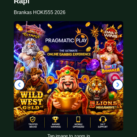
Rapi
Brankas HOKI555 2026
Tap image to zoom in