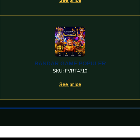
See price
BANDAR GAME POPULER
SKU: FVRT4710
See price