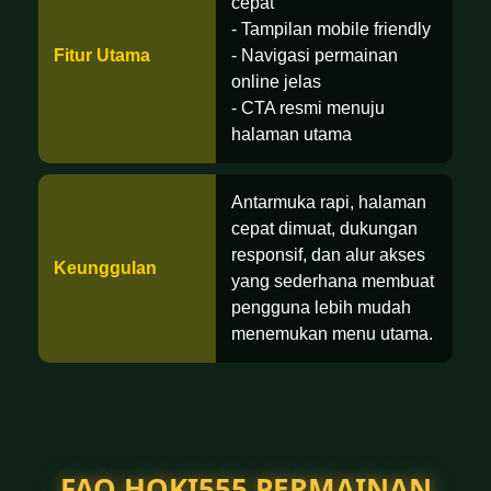
cepat
- Tampilan mobile friendly
Fitur Utama
- Navigasi permainan
online jelas
- CTA resmi menuju
halaman utama
Antarmuka rapi, halaman
cepat dimuat, dukungan
responsif, dan alur akses
Keunggulan
yang sederhana membuat
pengguna lebih mudah
menemukan menu utama.
FAQ HOKI555 PERMAINAN