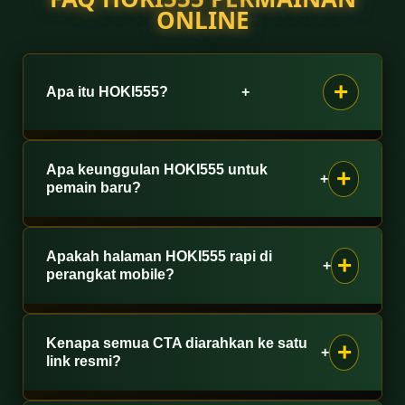
ONLINE
Apa itu HOKI555?
+
HOKI555 adalah platform permainan online
Apa keunggulan HOKI555 untuk
+
yang mengutamakan akses cepat, tampilan
pemain baru?
sederhana, dan pengalaman mobile yang
nyaman untuk pengguna Indonesia.
Pengguna baru bisa menemukan tombol
Apakah halaman HOKI555 rapi di
+
login, daftar, informasi fitur, dan menu
perangkat mobile?
permainan dengan alur yang jelas sehingga
tidak perlu banyak langkah untuk mulai
Ya. Layout dibuat lebih lentur agar banner
Kenapa semua CTA diarahkan ke satu
+
menjelajah.
tidak terpotong, kartu informasi tetap terbaca,
link resmi?
dan tombol footer tidak menutup konten