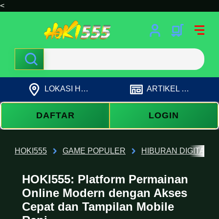
<
Search
LOKASI HOKI555
ARTIKEL HOKI555
DAFTAR
LOGIN
HOKI555
GAME POPULER
HIBURAN DIGITAL
HOKI555: Platform Permainan
Online Modern dengan Akses
Cepat dan Tampilan Mobile