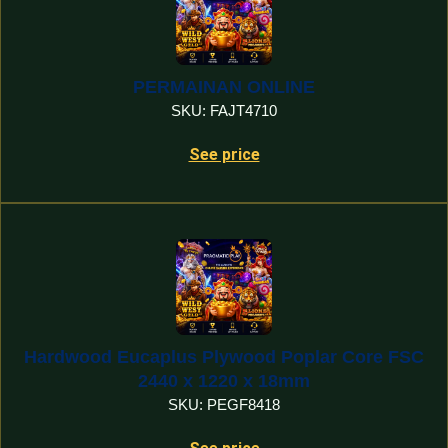
PERMAINAN ONLINE
SKU: FAJT4710
See price
Hardwood Eucaplus Plywood Poplar Core FSC
2440 x 1220 x 18mm
SKU: PEGF8418