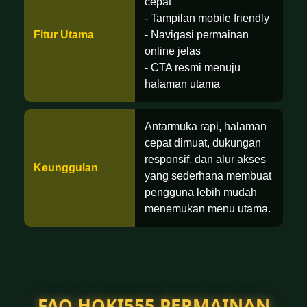
cepat
- Tampilan mobile friendly
Fitur Utama
- Navigasi permainan
online jelas
- CTA resmi menuju
halaman utama
Antarmuka rapi, halaman
cepat dimuat, dukungan
responsif, dan alur akses
Keunggulan
yang sederhana membuat
pengguna lebih mudah
menemukan menu utama.
FAQ HOKI555 PERMAINAN