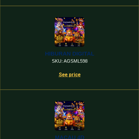
HIBURAN DIGITAL
SKU: AGSML598
See price
MACAU 4D