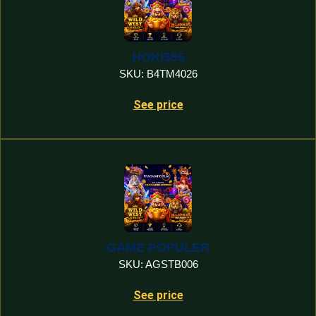
HOKI555
SKU: B4TM4026
See price
GAME POPULER
SKU: AGSTB006
See price