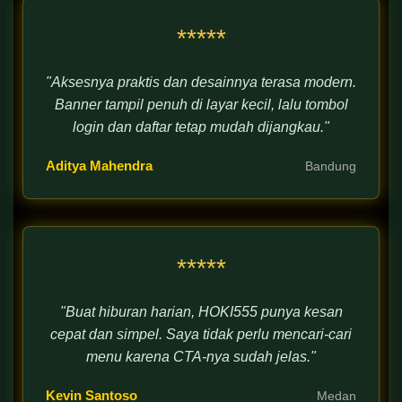
*****
"Aksesnya praktis dan desainnya terasa modern.
Banner tampil penuh di layar kecil, lalu tombol
login dan daftar tetap mudah dijangkau."
Aditya Mahendra
Bandung
*****
"Buat hiburan harian, HOKI555 punya kesan
cepat dan simpel. Saya tidak perlu mencari-cari
menu karena CTA-nya sudah jelas."
Kevin Santoso
Medan