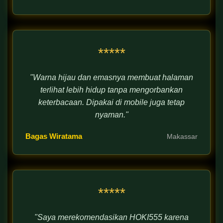
*****
"Warna hijau dan emasnya membuat halaman
terlihat lebih hidup tanpa mengorbankan
keterbacaan. Dipakai di mobile juga tetap
nyaman."
Bagas Wiratama
Makassar
*****
"Saya merekomendasikan HOKI555 karena