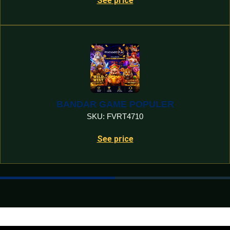
See price
BANDAR GAME POPULER
SKU: FVRT4710
See price