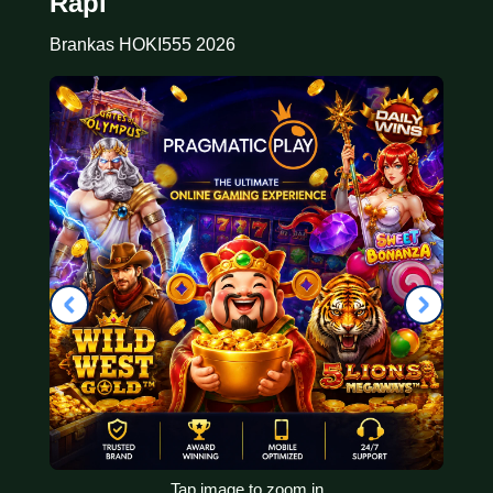
Rapi
Brankas HOKI555 2026
Tap image to zoom in