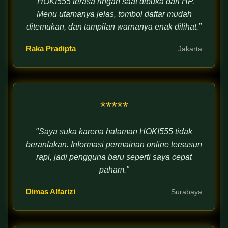
"HOKI555 terasa ringan saat dibuka dari HP.
Menu utamanya jelas, tombol daftar mudah
ditemukan, dan tampilan warnanya enak dilihat."
Raka Pradipta
Jakarta
*****
"Saya suka karena halaman HOKI555 tidak
berantakan. Informasi permainan online tersusun
rapi, jadi pengguna baru seperti saya cepat
paham."
Dimas Alfarizi
Surabaya