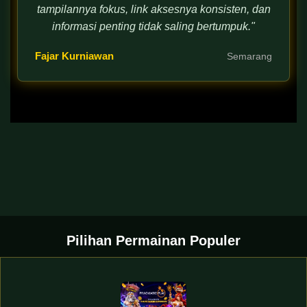
tampilannya fokus, link aksesnya konsisten, dan
informasi penting tidak saling bertumpuk."
Fajar Kurniawan
Semarang
Pilihan Permainan Populer