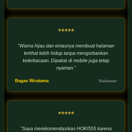
*****
"Warna hijau dan emasnya membuat halaman
terlihat lebih hidup tanpa mengorbankan
keterbacaan. Dipakai di mobile juga tetap
nyaman."
Bagas Wiratama
Makassar
*****
"Saya merekomendasikan HOKI555 karena