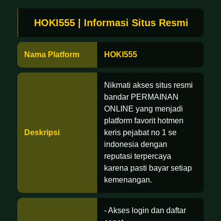
HOKI555 | Informasi Situs Resmi
Nama Platform
HOKI555
Nikmati akses situs resmi
bandar PERMAINAN
ONLINE yang menjadi
platform favorit hotmen
Deskripsi
keris pejabat no 1 se
indonesia dengan
reputasi terpercaya
karena pasti bayar setiap
kemenangan.
- Akses login dan daftar