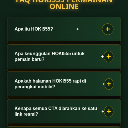
ONLINE
Apa itu HOKI555?
+
HOKI555 adalah platform permainan online
Apa keunggulan HOKI555 untuk
+
yang mengutamakan akses cepat, tampilan
pemain baru?
sederhana, dan pengalaman mobile yang
nyaman untuk pengguna Indonesia.
Pengguna baru bisa menemukan tombol
Apakah halaman HOKI555 rapi di
+
login, daftar, informasi fitur, dan menu
perangkat mobile?
permainan dengan alur yang jelas sehingga
tidak perlu banyak langkah untuk mulai
Ya. Layout dibuat lebih lentur agar banner
Kenapa semua CTA diarahkan ke satu
+
menjelajah.
tidak terpotong, kartu informasi tetap terbaca,
link resmi?
dan tombol footer tidak menutup konten