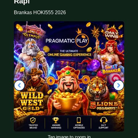
Rapi
Brankas HOKI555 2026
Tap image to zoom in