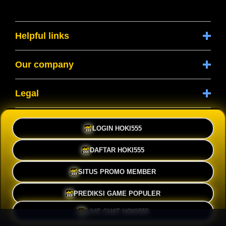
Helpful links
Our company
Legal
Company Information
LOGIN HOKI555
DAFTAR HOKI555
SITUS PROMO MEMBER
PREDIKSI GAME POPULER
Â© 2026 HOKI555 / DATOK STRF
LIVE CHAT HOKI555