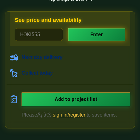
See price and availability
Enter
Next day delivery
Collect today
Add to project list
PleaseÃƒâ€š
sign in/register
to save items.