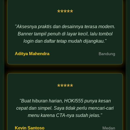
*****
"Aksesnya praktis dan desainnya terasa modern.
Banner tampil penuh di layar kecil, lalu tombol
login dan daftar tetap mudah dijangkau."
Aditya Mahendra
Bandung
*****
"Buat hiburan harian, HOKI555 punya kesan
cepat dan simpel. Saya tidak perlu mencari-cari
menu karena CTA-nya sudah jelas."
Kevin Santoso
Medan