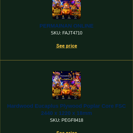
PERMAINAN ONLINE
SKU: FAJT4710
See price
Hardwood Eucaplus Plywood Poplar Core FSC
2440 x 1220 x 18mm
SKU: PEGF8418