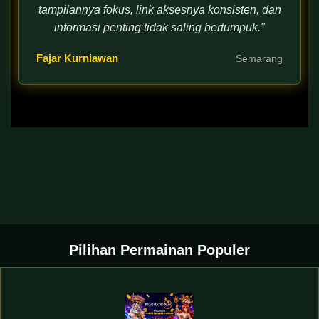
tampilannya fokus, link aksesnya konsisten, dan
informasi penting tidak saling bertumpuk."
Fajar Kurniawan
Semarang
Pilihan Permainan Populer