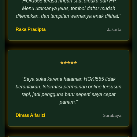
"HOKI555 terasa ringan saat dibuka dari HP.
Menu utamanya jelas, tombol daftar mudah
ditemukan, dan tampilan warnanya enak dilihat."
Raka Pradipta
Jakarta
*****
"Saya suka karena halaman HOKI555 tidak
berantakan. Informasi permainan online tersusun
rapi, jadi pengguna baru seperti saya cepat
paham."
Dimas Alfarizi
Surabaya